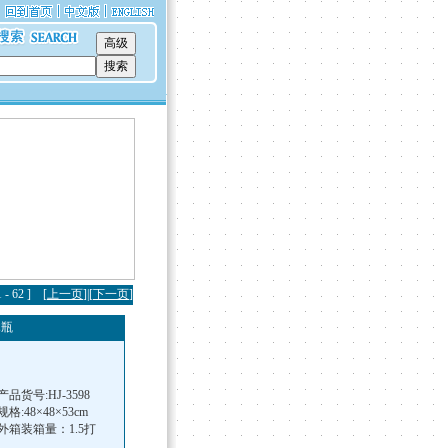
- 62 ] [
上一页
]|[
下一页
]
木瓶
产品货号:HJ-3598
规格:48×48×53cm
外箱装箱量：1.5打